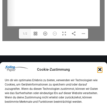
1/2
KOLLING PAPIER
Cookie-Zustimmung
An der Brinkwiese 6
45721 Haltern am See
Um dir ein optimales Erlebnis zu bieten, verwenden wir Technologien wie
Cookies, um Geräteinformationen zu speichern und/oder darauf
zuzugreifen. Wenn du diesen Technologien zustimmst, können wir Daten
Tel.: 0 23 64 – 50 45 95
wie das Surfverhalten oder eindeutige IDs auf dieser Website verarbeiten.
Wenn du deine Zustimmung nicht erteilst oder zurückziehst, können
Fax: 0 23 64 – 50 45 96
bestimmte Merkmale und Funktionen beeinträchtigt werden.